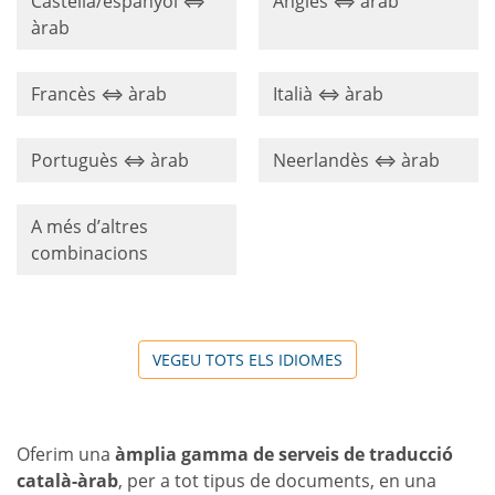
Castellà/espanyol ⇔
Anglès ⇔ àrab
àrab
Francès ⇔ àrab
Italià ⇔ àrab
Portuguès ⇔ àrab
Neerlandès ⇔ àrab
A més d’altres
combinacions
VEGEU TOTS ELS IDIOMES
Oferim una
àmplia gamma de serveis de traducció
català-àrab
, per a tot tipus de documents, en una