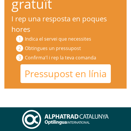
gratuït
I rep una resposta en poques
hores
Indica el servei que necessites
Obtingues un pressupost
Confirma'l i rep la teva comanda
Pressupost en línia