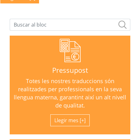
Pressupost
Totes les nostres traduccions són
realitzades per professionals en la seva
llengua materna, garantint així un alt nivell
de qualitat.
Llegir mes